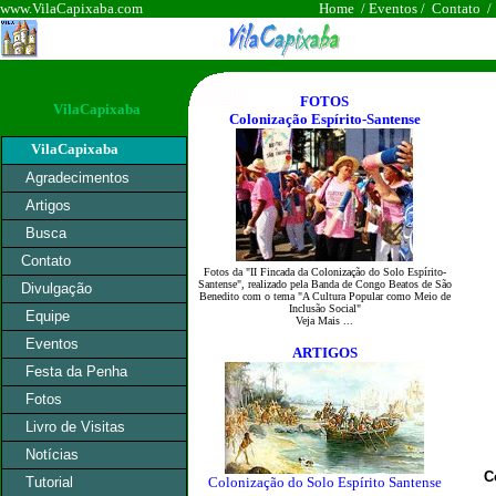
www.VilaCapixaba.com
Home
/
Eventos
/
Contato
FOTOS
VilaCapixaba
Colonização Espírito-Santense
VilaCapixaba
Agradecimentos
Artigos
Busca
Contato
Fotos da "II Fincada da Colonização do Solo Espírito-
Santense", realizado pela Banda de Congo Beatos de São
Divulgação
Benedito com o tema "A Cultura Popular como Meio de
Inclusão Social"
Equipe
Veja Mais ...
Eventos
ARTIGOS
Festa da Penha
Fotos
Livro de Visitas
Notícias
C
Tutorial
Colonização do Solo Espírito Santense