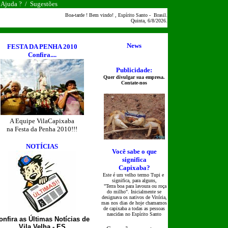
/
Ajuda ?
/
Sugestões
Boa-tarde ! Bem vindo! , Espírito Santo - Brasil.
Quinta, 6/8/2026.
News
FESTA DA PENHA 2010
Confira....
Publicidade:
Quer divulgar sua empresa.
Contate-nos
A Equipe VilaCapixaba
na Festa da Penha 2010!!!
NOTÍCIAS
Você sabe o que
significa
Capixaba?
Este é um velho termo Tupi e
significa, para alguns,
"Terra boa para lavoura ou roça
do milho". Inicialmente se
designava os nativos de Vitória,
mas nos dias de hoje chamamos
de capixaba a todas as pessoas
nascidas no Espírito Santo
onfira as Últimas Notícias de
Vila Velha - ES