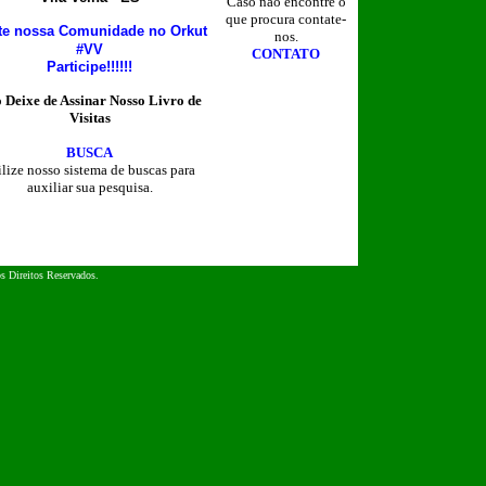
Caso não encontre o
que procura contate-
ite nossa Comunidade no Orkut
nos.
#VV
CONTATO
Participe!!!!!!
 Deixe de Assinar Nosso Livro de
Visitas
BUSCA
ilize nosso sistema de buscas para
auxiliar sua pesquisa.
Visitas
s Direitos Reservados.