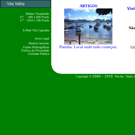
Vila Velha
ARTIGOS
Vis
Melhor Visualizado
15" - 800 x 600 Pixels
17" - 1024 x 768 Pixels
Não
E-Mail Vila Capixaba
Aviso Legal
Direitos Autorais
Prainha: Local onde tudo começou.
Ut
Fontes Bibliográficas
Política de Privacidade
Utilidade Publica
Copyright ©
Vila Inc. Todos o