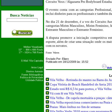
Circuito Voxx / Algazarra Pro Bodyboard Estadu
O evento conta com as categorias Profissional
inclui dinheiro para os profissionais e também d
Busca Notícias
No dia 21 de dezembro, é a vez do Circuito Au
categorias Mirim Masculino, Mirim Feminino, I
Estreante Masculino e Estreante Feminino.
A disputa promove a iniciação competitiva ent
esporte, além de criar uma situação onde os mai
com os novatos.
Melhor Visualizado
15" - 800 x 600 Pixels
17" - 1024 x 768 Pixels
Fonte: Waves
Enviado Por:
Eliaro
E-Mail Vila Capixaba
Publicado em 18/12/2009 às: 15:52
Aviso Legal
Volt
Direitos Autorais
Fontes Bibliográficas
L
Política de Privacidade
Vila Velha - Retirada do mastro na Barra do J
Utilidade Publica
Copa Vitória de Beach Handebol de Areia 20
Estado terá R$ 6,5 bi para portos, e Vila Velha
Vá com fé em Vila Velha
Vila Velha - De capela mortuária a praças: câ
Vila Velha reposiciona comerciantes na Praia 
Praias: Mais ônibus no fim de semana
Vila Velha Verão 2010 segue com programação