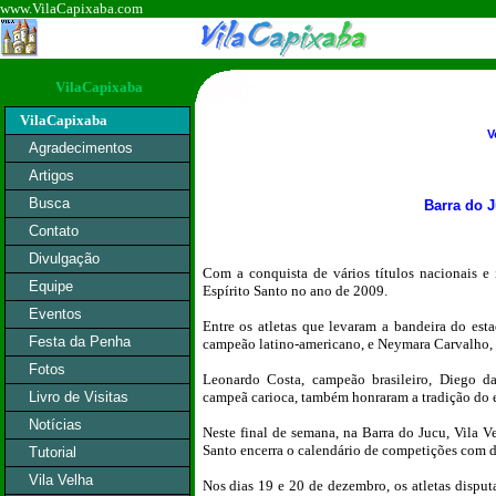
www.VilaCapixaba.com
VilaCapixaba
VilaCapixaba
V
Agradecimentos
Artigos
Busca
Barra do 
Contato
Divulgação
Com a conquista de vários títulos nacionais e 
Equipe
Espírito Santo no ano de 2009.
Eventos
Entre os atletas que levaram a bandeira do est
Festa da Penha
campeão latino-americano, e Neymara Carvalho,
Fotos
Leonardo Costa, campeão brasileiro, Diego da 
Livro de Visitas
campeã carioca, também honraram a tradição do es
Notícias
Neste final de semana, na Barra do Jucu, Vila 
Santo encerra o calendário de competições com d
Tutorial
Vila Velha
Nos dias 19 e 20 de dezembro, os atletas dispu