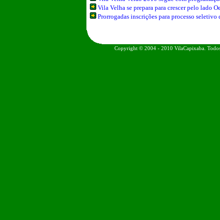
Vila Velha se prepara para crescer pelo lado O
Prorrogadas inscrições para processo seletivo
Copyright © 2004 - 2010 VilaCapixaba. Todos 