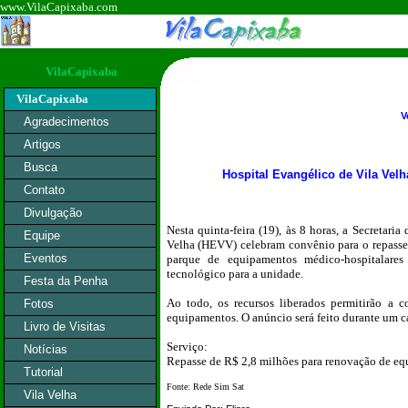
www.VilaCapixaba.com
VilaCapixaba
VilaCapixaba
V
Agradecimentos
Artigos
Busca
Hospital Evangélico de Vila Vel
Contato
Divulgação
Nesta quinta-feira (19), às 8 horas, a Secretari
Equipe
Velha (HEVV) celebram convênio para o repasse
Eventos
parque de equipamentos médico-hospitalares
tecnológico para a unidade.
Festa da Penha
Ao todo, os recursos liberados permitirão a c
Fotos
equipamentos. O anúncio será feito durante um c
Livro de Visitas
Serviço:
Notícias
Repasse de R$ 2,8 milhões para renovação de 
Tutorial
Fonte: Rede Sim Sat
Vila Velha