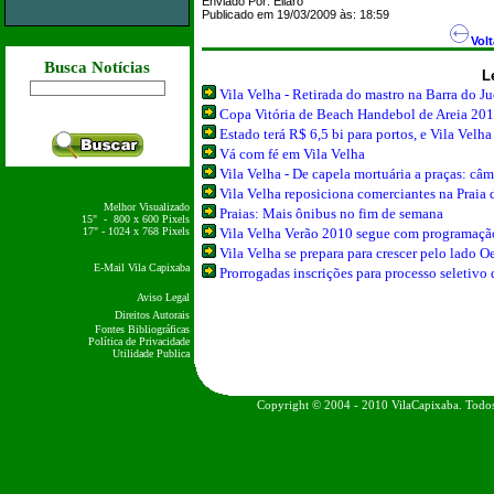
Enviado Por:
Eliaro
Publicado em 19/03/2009 às: 18:59
Volt
Busca Notícias
L
Vila Velha - Retirada do mastro na Barra do J
Copa Vitória de Beach Handebol de Areia 20
Estado terá R$ 6,5 bi para portos, e Vila Velha
Vá com fé em Vila Velha
Vila Velha - De capela mortuária a praças: câ
Vila Velha reposiciona comerciantes na Praia 
Melhor Visualizado
Praias: Mais ônibus no fim de semana
15" - 800 x 600 Pixels
17" - 1024 x 768 Pixels
Vila Velha Verão 2010 segue com programação
Vila Velha se prepara para crescer pelo lado O
E-Mail Vila Capixaba
Prorrogadas inscrições para processo seletivo
Aviso Legal
Direitos Autorais
Fontes Bibliográficas
Política de Privacidade
Utilidade Publica
Copyright © 2004 - 2010 VilaCapixaba. Todos 