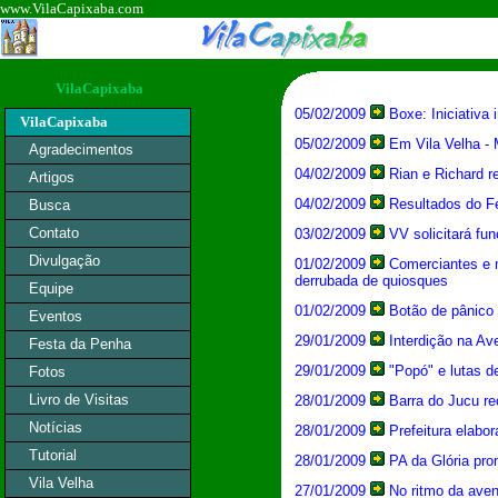
www.VilaCapixaba.com
VilaCapixaba
05/02/2009
Boxe: Iniciativa 
VilaCapixaba
05/02/2009
Em Vila Velha - M
Agradecimentos
04/02/2009
Rian e Richard re
Artigos
04/02/2009
Resultados do Fe
Busca
Contato
03/02/2009
VV solicitará fu
Divulgação
01/02/2009
Comerciantes e m
derrubada de quiosques
Equipe
01/02/2009
Botão de pânico 
Eventos
29/01/2009
Interdição na Ave
Festa da Penha
29/01/2009
"Popó" e lutas d
Fotos
Livro de Visitas
28/01/2009
Barra do Jucu r
Notícias
28/01/2009
Prefeitura elabo
Tutorial
28/01/2009
PA da Glória pro
Vila Velha
27/01/2009
No ritmo da aven